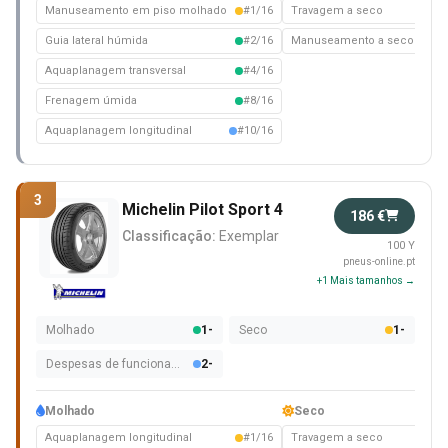
Manuseamento em piso molhado
#1/16
Travagem a seco
#2/
Guia lateral húmida
#2/16
Manuseamento a seco
#3/
Aquaplanagem transversal
#4/16
Frenagem úmida
#8/16
Aquaplanagem longitudinal
#10/16
3
Michelin Pilot Sport 4
186 €
Classificação:
Exemplar
100 Y
pneus-online.pt
+1 Mais tamanhos →
Molhado
1-
Seco
1-
Despesas de funcionamento
2-
Molhado
Seco
Aquaplanagem longitudinal
#1/16
Travagem a seco
#1/