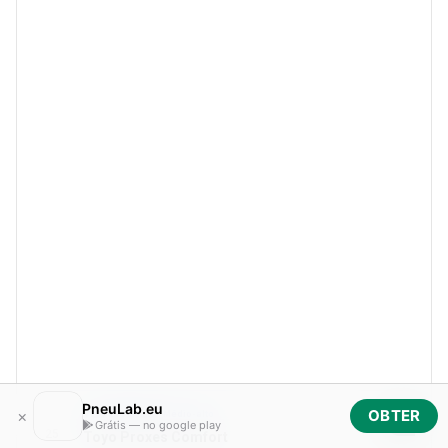
PneuLab.eu
×
OBTER
Médio-alto
149 €
Grátis — no google play
25
Toyo Proxes Comfort