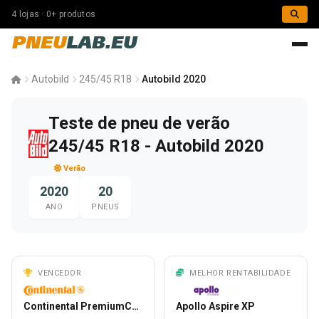
4 lojas · 0+ produtos
PNEU
LAB.EU
Autobild
245/45 R18
Autobild 2020
Teste de pneu de verão
245/45 R18 - Autobild 2020
Verão
2020
20
ANO
PNEUS
VENCEDOR
MELHOR RENTABILIDADE
Continental PremiumContact 6
Apollo Aspire XP