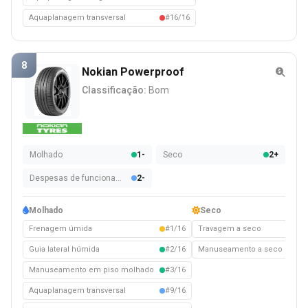
Aquaplanagem transversal
#16/16
8
Nokian Powerproof
Classificação:
Bom
Molhado
1-
Seco
2+
Despesas de funcionamento
2-
Molhado
Seco
Frenagem úmida
#1/16
Travagem a seco
#2/
Guia lateral húmida
#2/16
Manuseamento a seco
#3/
Manuseamento em piso molhado
#3/16
Aquaplanagem transversal
#9/16