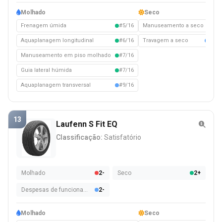
Molhado
Seco
Frenagem úmida
#5/16
Manuseamento a seco
#3/
Aquaplanagem longitudinal
#6/16
Travagem a seco
#10/
Manuseamento em piso molhado
#7/16
Guia lateral húmida
#7/16
Aquaplanagem transversal
#9/16
13
Laufenn S Fit EQ
Classificação:
Satisfatório
Molhado
2-
Seco
2+
Despesas de funcionamento
2-
Molhado
Seco