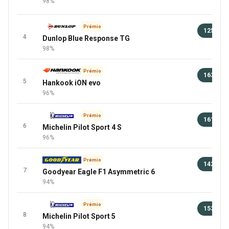
98%
+1 Mai
Prémio
125 €
4
Dunlop Blue Response TG
100 
98%
Prémio
163 €
5
Hankook iON evo
100 
96%
Prémio
161 €
6
Michelin Pilot Sport 4 S
100 
96%
Prémio
142 €
7
Goodyear Eagle F1 Asymmetric 6
100 
94%
Prémio
153 €
8
Michelin Pilot Sport 5
100 
94%