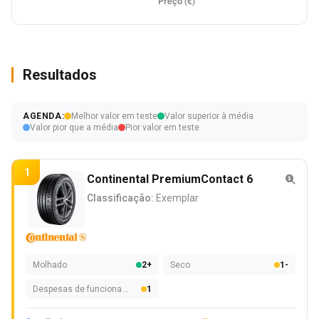
Resultados
AGENDA:
Melhor valor em teste
Valor superior à média
Valor pior que a média
Pior valor em teste
1
Continental PremiumContact 6
Classificação:
Exemplar
Molhado
2+
Seco
1-
Despesas de funcionamento
1