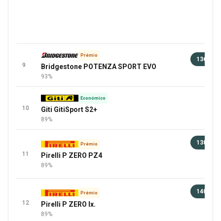
Prémio
136 €
9
Bridgestone POTENZA SPORT EVO
100 
93%
Económico
10
Giti GitiSport S2+
89%
138 €
Prémio
11
Pirelli P ZERO PZ4
100 
89%
+6 Mai
140 €
Prémio
12
Pirelli P ZERO lx.
100 
89%
+3 Mai