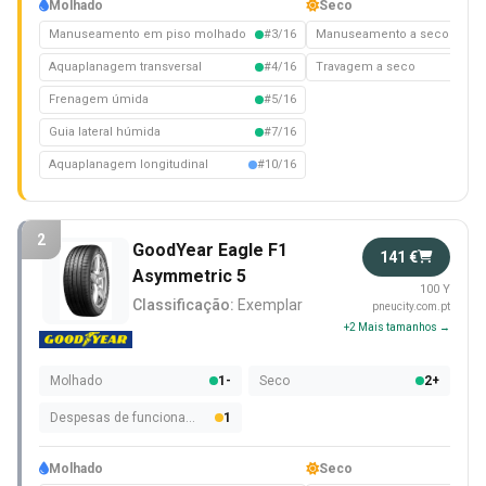
Molhado
Seco
Manuseamento em piso molhado
#3/16
Manuseamento a seco
#1/
Aquaplanagem transversal
#4/16
Travagem a seco
#2/
Frenagem úmida
#5/16
Guia lateral húmida
#7/16
Aquaplanagem longitudinal
#10/16
2
GoodYear Eagle F1
141 €
Asymmetric 5
100 Y
Classificação:
Exemplar
pneucity.com.pt
+2 Mais tamanhos →
Molhado
1-
Seco
2+
Despesas de funcionamento
1
Molhado
Seco