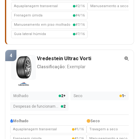
Aquaplanagem transversal
#2/16
Manuseamento a seco
#2/
Frenagem úmida
#4/16
Manuseamento em piso molhado
#7/16
Guia lateral húmida
#7/16
4
Vredestein Ultrac Vorti
Classificação:
Exemplar
Molhado
2+
Seco
1-
Despesas de funcionamento
2
Molhado
Seco
Aquaplanagem transversal
#1/16
Travagem a seco
#2/
Frenagem úmida
#1/16
Manuseamento a seco
#8/