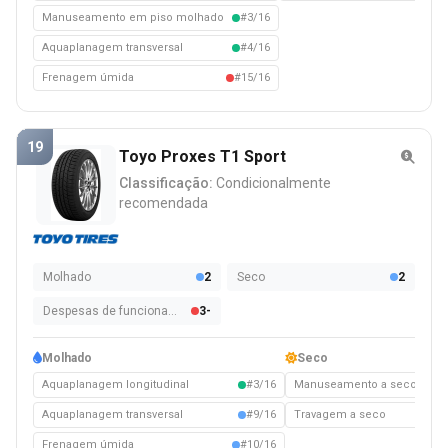
Manuseamento em piso molhado
#3/16
Aquaplanagem transversal
#4/16
Frenagem úmida
#15/16
19
Toyo Proxes T1 Sport
Classificação:
Condicionalmente
recomendada
Molhado
2
Seco
2
Despesas de funcionamento
3-
Molhado
Seco
Aquaplanagem longitudinal
#3/16
Manuseamento a seco
#1
Aquaplanagem transversal
#9/16
Travagem a seco
#1
Frenagem úmida
#10/16