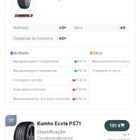
Molhado
3+
Seco
2-
Despesas de funcionamento
2+
Molhado
Seco
Aquaplanagem longitudinal
#6/16
Manuseamento a seco
#1
Aquaplanagem transversal
#9/16
Travagem a seco
#1
Frenagem úmida
#13/16
Guia lateral húmida
#15/16
Manuseamento em piso molhado
#16/16
17
Kumho Ecsta PS71
101 €
Classificação:
96 Y
Condicionalmente
pneus-online.pt