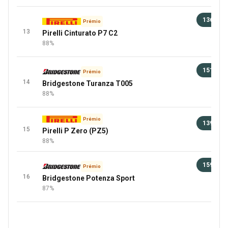
136 €
Prémio
13
Pirelli Cinturato P7 C2
96 
88%
+4 Mai
151 €
Prémio
14
Bridgestone Turanza T005
96 
88%
+8 Mai
Prémio
139 €
15
Pirelli P Zero (PZ5)
100 
88%
159 €
Prémio
16
Bridgestone Potenza Sport
100 
87%
+1 Mai