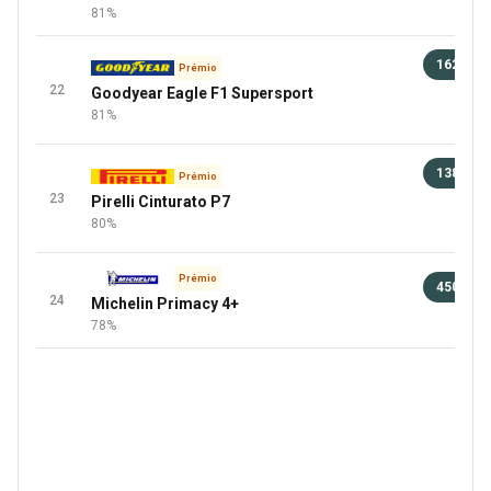
100 
81%
162 €
Prémio
22
Goodyear Eagle F1 Supersport
100 
81%
+1 Mai
138 €
Prémio
23
Pirelli Cinturato P7
96 
80%
+6 Mai
Prémio
450 €
24
Michelin Primacy 4+
100 
78%