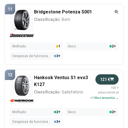
11
Bridgestone Potenza S001
Classificação:
Bom
Molhado
1
Seco
2+
Despesas de funcionamento
3+
12
Hankook Ventus S1 evo3
121 €
K127
100 Y
Classificação:
Satisfatório
pneus-online.pt
+1 Mais tamanhos →
Molhado
2+
Seco
2+
Despesas de funcionamento
3+