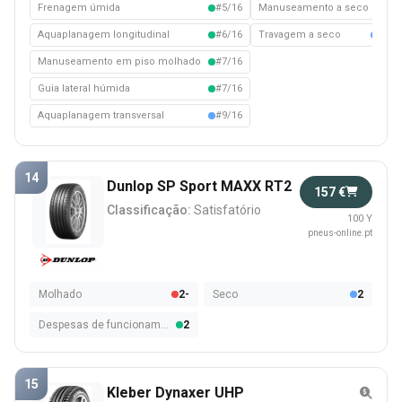
Frenagem úmida
#5/16
Manuseamento a seco
#3/
Aquaplanagem longitudinal
#6/16
Travagem a seco
#10/
Manuseamento em piso molhado
#7/16
Guia lateral húmida
#7/16
Aquaplanagem transversal
#9/16
14
Dunlop SP Sport MAXX RT2
157 €
Classificação:
Satisfatório
100 Y
pneus-online.pt
Molhado
2-
Seco
2
Despesas de funcionamento
2
15
Kleber Dynaxer UHP