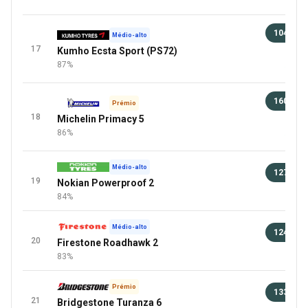
104 €
Médio-alto
17
Kumho Ecsta Sport (PS72)
100 
87%
+1 Mai
160 €
Prémio
18
Michelin Primacy 5
96 
86%
+1 Mai
Médio-alto
127 €
19
Nokian Powerproof 2
0 
84%
Médio-alto
124 €
20
Firestone Roadhawk 2
100 
83%
Prémio
133 €
21
Bridgestone Turanza 6