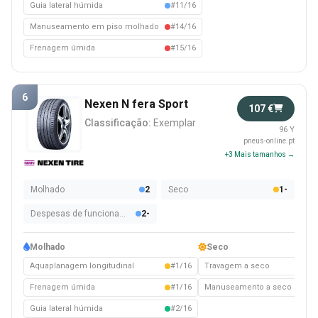
Guia lateral húmida
#11/16
Manuseamento em piso molhado
#14/16
Frenagem úmida
#15/16
6
Nexen N fera Sport
107 €
Classificação:
Exemplar
96 Y
pneus-online.pt
+3 Mais tamanhos →
Molhado
2
Seco
1-
Despesas de funcionamento
2-
Molhado
Seco
Aquaplanagem longitudinal
#1/16
Travagem a seco
#10
Frenagem úmida
#1/16
Manuseamento a seco
#13
Guia lateral húmida
#2/16