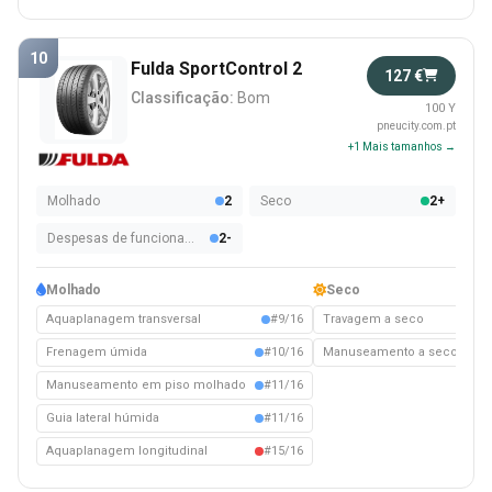
10
Fulda SportControl 2
127 €
Classificação:
Bom
100 Y
pneucity.com.pt
+1 Mais tamanhos →
Molhado
2
Seco
2+
Despesas de funcionamento
2-
Molhado
Seco
Aquaplanagem transversal
#9/16
Travagem a seco
#
Frenagem úmida
#10/16
Manuseamento a seco
#1
Manuseamento em piso molhado
#11/16
Guia lateral húmida
#11/16
Aquaplanagem longitudinal
#15/16