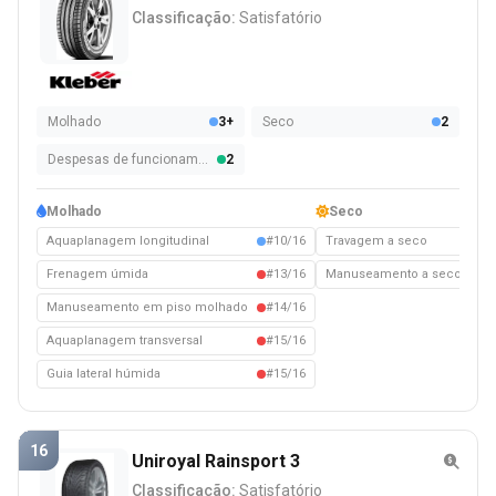
Classificação:
Satisfatório
Molhado
3+
Seco
2
Despesas de funcionamento
2
Molhado
Seco
Aquaplanagem longitudinal
#10/16
Travagem a seco
#
Frenagem úmida
#13/16
Manuseamento a seco
#1
Manuseamento em piso molhado
#14/16
Aquaplanagem transversal
#15/16
Guia lateral húmida
#15/16
16
Uniroyal Rainsport 3
Classificação:
Satisfatório