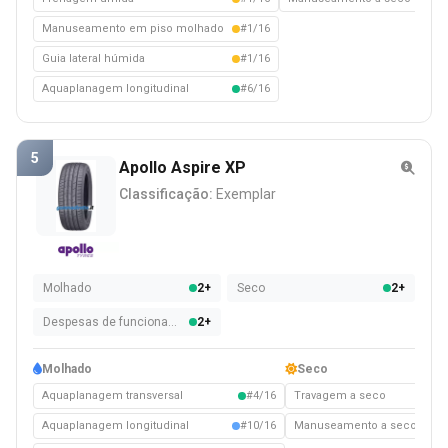
Manuseamento em piso molhado
#1/16
Guia lateral húmida
#1/16
Aquaplanagem longitudinal
#6/16
5
Apollo Aspire XP
Classificação:
Exemplar
Molhado
2+
Seco
2+
Despesas de funcionamento
2+
Molhado
Seco
Aquaplanagem transversal
#4/16
Travagem a seco
#
Aquaplanagem longitudinal
#10/16
Manuseamento a seco
#1