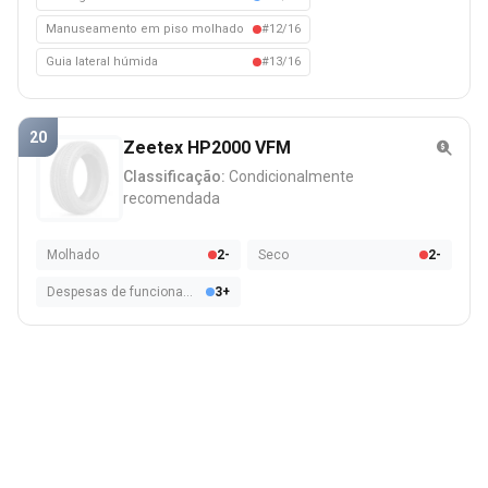
Manuseamento em piso molhado
#12/16
Guia lateral húmida
#13/16
20
Zeetex HP2000 VFM
Classificação:
Condicionalmente
recomendada
Molhado
2-
Seco
2-
Despesas de funcionamento
3+