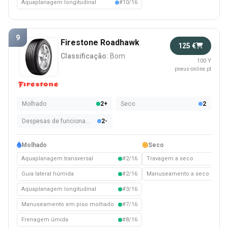
Aquaplanagem longitudinal
#10/16
9
Firestone Roadhawk
125 €
Classificação:
Bom
100 Y
pneus-online.pt
Molhado
2+
Seco
2
Despesas de funcionamento
2-
Molhado
Seco
Aquaplanagem transversal
#2/16
Travagem a seco
#6/
Guia lateral húmida
#2/16
Manuseamento a seco
#8/
Aquaplanagem longitudinal
#3/16
Manuseamento em piso molhado
#7/16
Frenagem úmida
#8/16