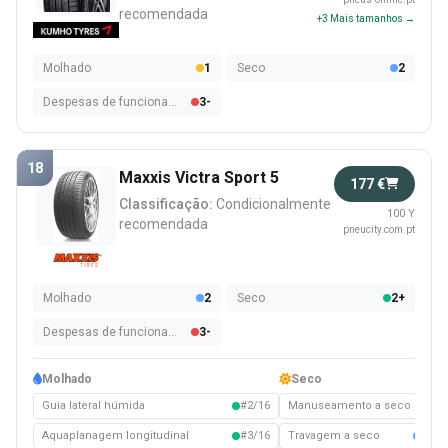
recomendada
+3 Mais tamanhos →
Molhado
1
Seco
2
Despesas de funcionamento
3-
18
Maxxis Victra Sport 5
177 €
Classificação:
Condicionalmente
100 Y
recomendada
pneucity.com.pt
Molhado
2
Seco
2+
Despesas de funcionamento
3-
Molhado
Seco
Guia lateral húmida
#2/16
Manuseamento a seco
#3/
Aquaplanagem longitudinal
#3/16
Travagem a seco
#10/