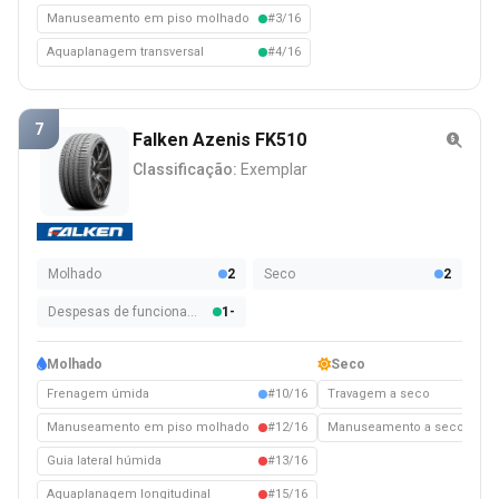
Manuseamento em piso molhado
#3/16
Aquaplanagem transversal
#4/16
7
Falken Azenis FK510
Classificação:
Exemplar
Molhado
2
Seco
2
Despesas de funcionamento
1-
Molhado
Seco
Frenagem úmida
#10/16
Travagem a seco
#1
Manuseamento em piso molhado
#12/16
Manuseamento a seco
#1
Guia lateral húmida
#13/16
Aquaplanagem longitudinal
#15/16