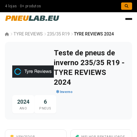
4 lojas · 0+ produtos
PNEU
LAB.EU
TYRE REVIEWS
235/35 R19
TYRE REVIEWS 2024
Teste de pneus de
inverno 235/35 R19 -
TYRE REVIEWS
2024
Inverno
2024
6
ANO
PNEUS
VENCEDOR
MELHOR RENTABILIDADE