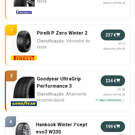
teste
pneus-online.pt
1
Pirelli P Zero Winter 2
237 €
Classificação:
Vencedor do
91 V
teste
pneucity.com.pt
3
Goodyear UltraGrip
234 €
Performance 3
91 W
Classificação:
Altamente
pneus-online.pt
recomendável
+1 Mais tamanhos →
4
Hankook Winter i*cept
199 €
evo3 W330