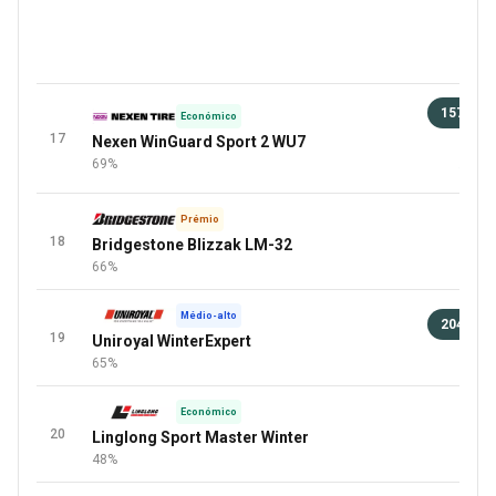
157 €
Económico
17
Nexen WinGuard Sport 2 WU7
91 
69%
+1 Mai
Prémio
18
Bridgestone Blizzak LM-32
66%
Médio-alto
204 €
19
Uniroyal WinterExpert
91 
65%
Económico
20
Linglong Sport Master Winter
48%