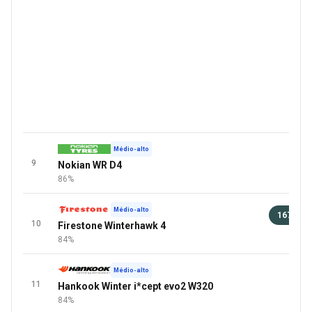
Médio-alto
9
Nokian WR D4
86%
Médio-alto
167 €
10
Firestone Winterhawk 4
91 
84%
Médio-alto
11
Hankook Winter i*cept evo2 W320
84%