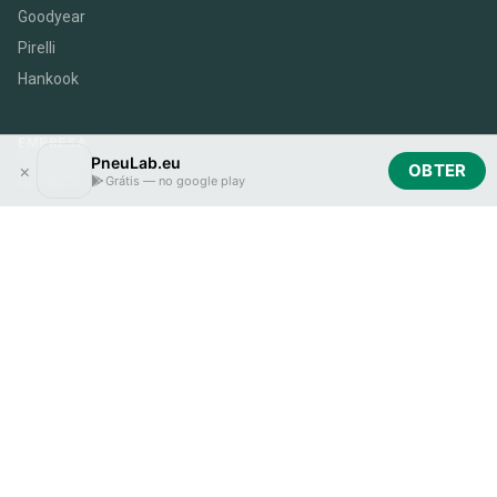
Goodyear
Pirelli
Hankook
EMPRESA
PneuLab.eu
×
OBTER
Contacte-nos
Grátis — no google play
Blogue
Login de parceiro
OBTER A APLICAÇÃO
Idioma
PneuLab.eu