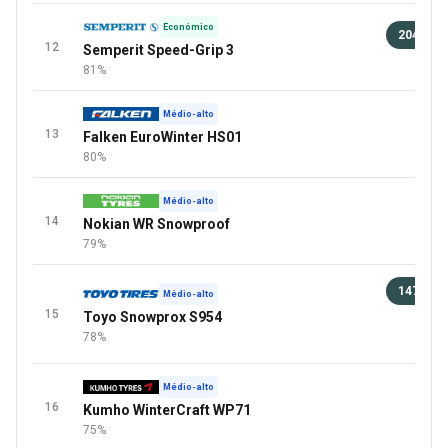
Económico
204 €
12
Semperit Speed-Grip 3
91 
81%
Médio-alto
13
Falken EuroWinter HS01
80%
Médio-alto
14
Nokian WR Snowproof
79%
147 €
Médio-alto
15
Toyo Snowprox S954
91 
78%
+1 Mai
Médio-alto
16
Kumho WinterCraft WP71
75%