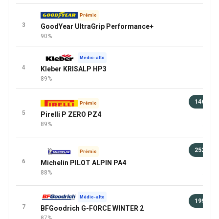
Prémio
3
GoodYear UltraGrip Performance+
90%
Médio-alto
4
Kleber KRISALP HP3
89%
146 €
Prémio
5
Pirelli P ZERO PZ4
91 
89%
+9 Mai
252 €
Prémio
6
Michelin PILOT ALPIN PA4
91 
88%
+2 Mai
Médio-alto
199 €
7
BFGoodrich G-FORCE WINTER 2
91 
87%