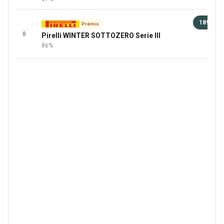
189 €
Prémio
8
Pirelli WINTER SOTTOZERO Serie III
91 
86%
+3 Mai