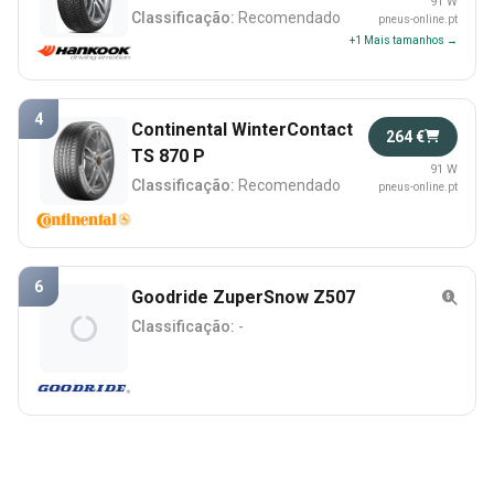
91 W
Classificação:
Recomendado
pneus-online.pt
+1 Mais tamanhos →
4
Continental WinterContact
264 €
TS 870 P
91 W
Classificação:
Recomendado
pneus-online.pt
6
Goodride ZuperSnow Z507
Classificação:
-