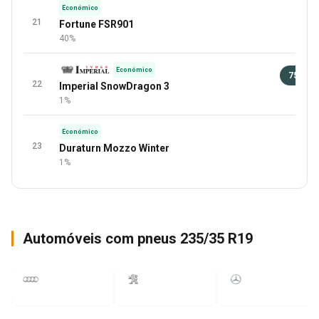
Económico
21
Fortune FSR901
40%
Económico
75 €
22
Imperial SnowDragon 3
91 
1%
Económico
23
Duraturn Mozzo Winter
1%
Automóveis com pneus 235/35 R19
Q5
308
CLA
2020
2017
2016