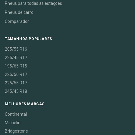
Pneus para todas as estações
Pneus de carro
Comparador
TAMANHOS POPULARES
205/55 R16
225/45 R17
195/65 R15
225/50 R17
225/55 R17
245/45 R18
MELHORES MARCAS
Continental
Michelin
Bridgestone