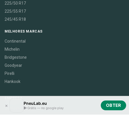
225/50 R17
225/55 R17
245/45 R18
MELHORES MARCAS
Continental
Michelin
Bridgestone
Goodyear
Pirelli
Hankook
EMPRESA
PneuLab.eu
×
OBTER
Contacte-nos
Grátis — no google play
Blogue
Login de parceiro