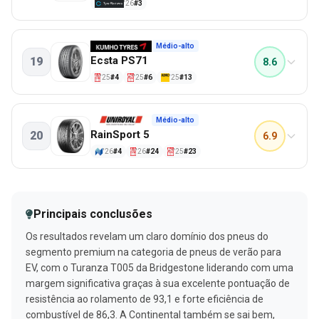
'26
#3
Resposta da direcção seca
Mudança de faixa seca
70%
93%
Segurança úmida
89%
7.9
Melhores pneus Verão para veículos elétricos
Manuseamento de cascalho
89%
Médio-alto
Ecsta PS71
19
8.6
Resposta da direcção seca
87%
DESEMPENHO
'25
#4
'25
#6
'25
#13
Quilometragem
86%
Curva em círculo molhado
97%
Travagem a seco
96%
7.9
Melhores pneus Verão para veículos elétricos
Médio-alto
Frenagem úmida
93%
RainSport 5
20
6.9
DESEMPENHO
Guia lateral húmida
89%
'26
#4
'26
#24
'25
#23
Manuseamento a seco
Aquaplanagem - longitudinal
87%
91%
Tracção da areia
90%
7.9
Melhores pneus Verão para veículos elétricos
Aquaplanagem - cruz
87%
Principais conclusões
DESEMPENHO
Tração de cascalho
80%
Os resultados revelam um claro domínio dos pneus do
Tração da grama
Manuseio úmido - objetivo
100%
70%
segmento premium na categoria de pneus de verão para
Aquaplanagem - cruz
95%
EV, com o Turanza T005 da Bridgestone liderando com uma
Ruído interior
93%
margem significativa graças à sua excelente pontuação de
Aquaplanagem - longitudinal
92%
resistência ao rolamento de 93,1 e forte eficiência de
combustível de 86,3. A Continental também se sai bem,
Guia lateral húmida
90%