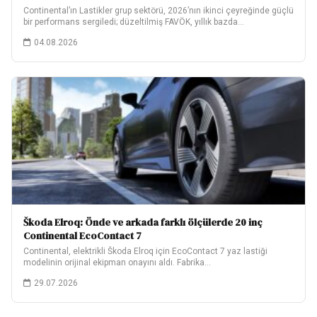
Continental’ın Lastikler grup sektörü, 2026’nın ikinci çeyreğinde güçlü
bir performans sergiledi; düzeltilmiş FAVÖK, yıllık bazda…
04.08.2026
Škoda Elroq: Önde ve arkada farklı ölçülerde 20 inç
Continental EcoContact 7
Continental, elektrikli Škoda Elroq için EcoContact 7 yaz lastiği
modelinin orijinal ekipman onayını aldı. Fabrika…
29.07.2026