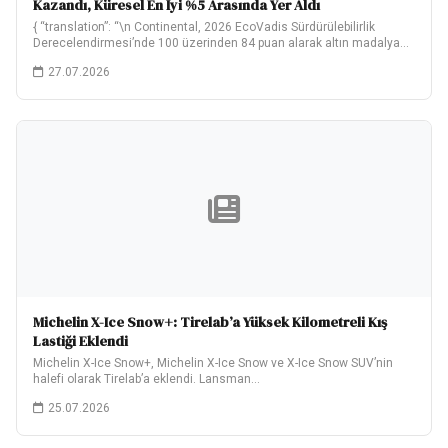
Kazandı, Küresel En İyi %5 Arasında Yer Aldı
{ “translation”: “\n Continental, 2026 EcoVadis Sürdürülebilirlik
Derecelendirmesi’nde 100 üzerinden 84 puan alarak altın madalya…
27.07.2026
Michelin X-Ice Snow+: Tirelab’a Yüksek Kilometreli Kış
Lastiği Eklendi
Michelin X-Ice Snow+, Michelin X-Ice Snow ve X-Ice Snow SUV’nin
halefi olarak Tirelab’a eklendi. Lansman…
25.07.2026