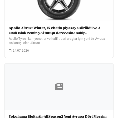
Apollo Altrust Winter, 15 ebatla piyasaya sürüldü ve A
sınıfı ıslak zemin yol tutuşu derecesine sahip.
Apollo Tyres, kamyonetler ve hafif ticari araçlar için yeni bir Avrupa
kış lastiği olan Altrust…
24.07.2026
Yokohama BluEarth-AllSeason2 Yeni Avrupa Dört Mevsim