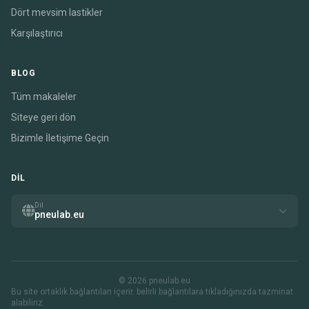
Dört mevsim lastikler
Karşılaştırıcı
BLOG
Tüm makaleler
Siteye geri dön
Bizimle İletişime Geçin
DIL
Dil
pneulab.eu
© 2026 pneulab.eu
Bu site ortaklık bağlantıları içerir. belirli bağlantılara tıkladığınızda tazminat
alabiliriz.