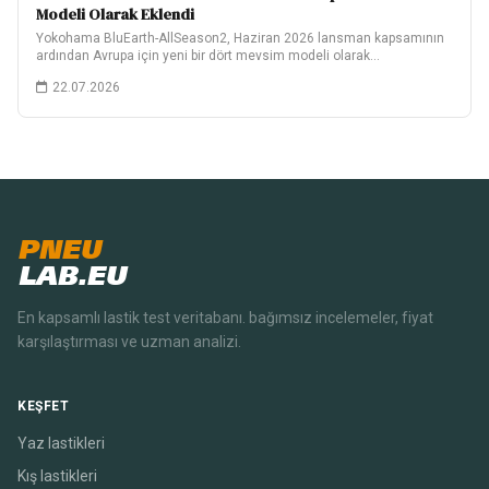
Modeli Olarak Eklendi
Yokohama BluEarth-AllSeason2, Haziran 2026 lansman kapsamının
ardından Avrupa için yeni bir dört mevsim modeli olarak…
22.07.2026
PNEU
LAB.EU
En kapsamlı lastik test veritabanı. bağımsız incelemeler, fiyat
karşılaştırması ve uzman analizi.
KEŞFET
Yaz lastikleri
Kış lastikleri