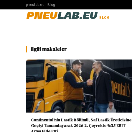
pneulab.eu · Blog
PNEU
LAB.EU
BLOG
Ilgili makaleler
Continental’nin Lastik Bölümü, Saf Lastik Üreticisine
Geçişi Tamamlayarak 2026 2. Çeyrekte %35 EBIT
Artışı Elde Etti