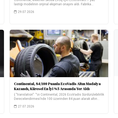
Continental, elektrikli Škoda Elroq için EcoContact 7 yaz
lastiği modelinin orijinal ekipman onayını aldı. Fabrika…
29.07.2026
Continental, 84/100 Puanla EcoVadis Altın Madalya
Kazandı, Küresel En İyi %5 Arasında Yer Aldı
{ “translation”: “\n Continental, 2026 EcoVadis Sürdürülebilirlik
Derecelendirmesi’nde 100 üzerinden 84 puan alarak altın
madalya…
27.07.2026