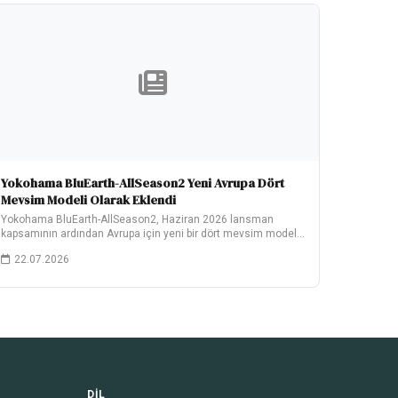
Yokohama BluEarth-AllSeason2 Yeni Avrupa Dört
Mevsim Modeli Olarak Eklendi
Yokohama BluEarth-AllSeason2, Haziran 2026 lansman
kapsamının ardından Avrupa için yeni bir dört mevsim modeli
olarak…
22.07.2026
DIL