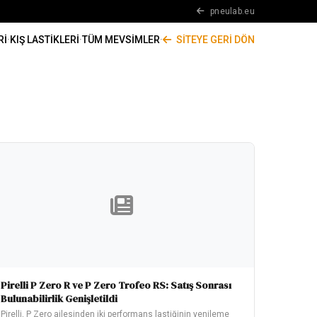
pneulab.eu
RI
·
KIŞ LASTIKLERI
·
TÜM MEVSIMLER
·
SITEYE GERI DÖN
Pirelli P Zero R ve P Zero Trofeo RS: Satış Sonrası
Bulunabilirlik Genişletildi
Pirelli, P Zero ailesinden iki performans lastiğinin yenileme