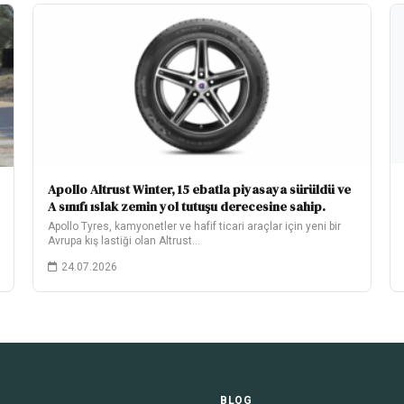
Apollo Altrust Winter, 15 ebatla piyasaya sürüldü ve
A sınıfı ıslak zemin yol tutuşu derecesine sahip.
Apollo Tyres, kamyonetler ve hafif ticari araçlar için yeni bir
Avrupa kış lastiği olan Altrust…
24.07.2026
BLOG