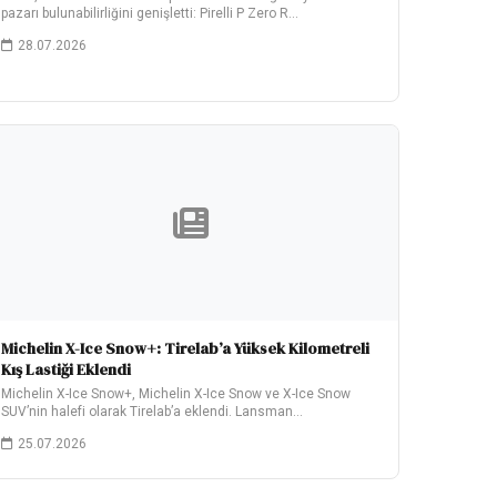
pazarı bulunabilirliğini genişletti: Pirelli P Zero R…
28.07.2026
Michelin X-Ice Snow+: Tirelab’a Yüksek Kilometreli
Kış Lastiği Eklendi
Michelin X-Ice Snow+, Michelin X-Ice Snow ve X-Ice Snow
SUV’nin halefi olarak Tirelab’a eklendi. Lansman…
25.07.2026