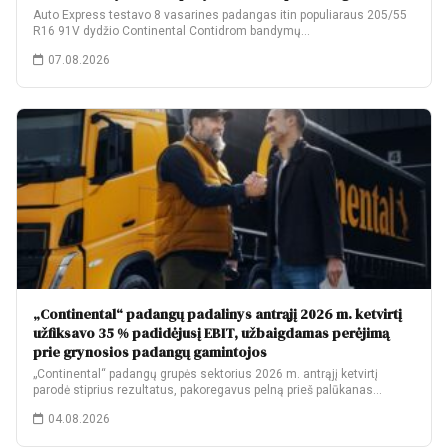
Auto Express testavo 8 vasarines padangas itin populiaraus 205/55
R16 91V dydžio Continental Contidrom bandymų…
07.08.2026
„Continental“ padangų padalinys antrąjį 2026 m. ketvirtį
užfiksavo 35 % padidėjusį EBIT, užbaigdamas perėjimą
prie grynosios padangų gamintojos
„Continental“ padangų grupės sektorius 2026 m. antrąjį ketvirtį
parodė stiprius rezultatus, pakoregavus pelną prieš palūkanas…
04.08.2026