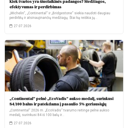
Kiek tvarios yra šiuolaikinės padangos? Medžiagos,
efektyvumas ir perdirbimas
„Michelin“, „Continental“ ir „Bridgestone“ siekia naudoti daugiau
perdirbtų ir atsinaujinančių medžiagų. Štai ką reiškia jų…
27.07.2026
„Continental“ pelnė „EcoVadis“ aukso medalį, surinkusi
84/100 balus ir patekdama į pasaulio 5% geriausiųjų
„Continental“ 2026 m. „EcoVadis“ tvarumo reitinge pelnė aukso
medalį, surinkusi 84 iš 100 balų ir…
27.07.2026