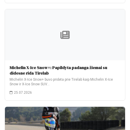
Michelin X-Ice Snow+: Papildyta padanga žiemai su
didesne rida Tirelab
Michelin X-Ice Snow+ buvo pridėta prie Tirelab kaip Michelin X-Ice
Snow ir X-Ice Snow SUV…
25.07.2026