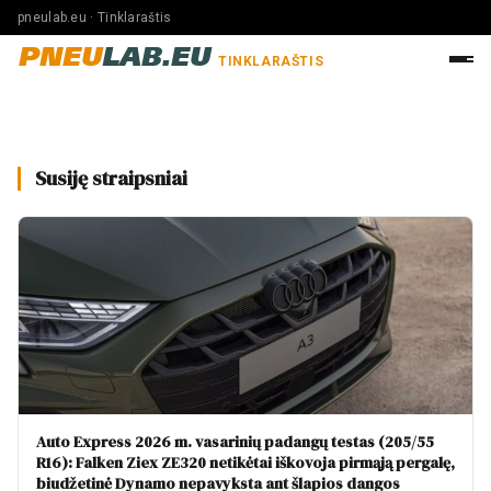
pneulab.eu · Tinklaraštis
PNEU
LAB.EU
TINKLARAŠTIS
Susiję straipsniai
Auto Express 2026 m. vasarinių padangų testas (205/55
R16): Falken Ziex ZE320 netikėtai iškovoja pirmąją pergalę,
biudžetinė Dynamo nepavyksta ant šlapios dangos