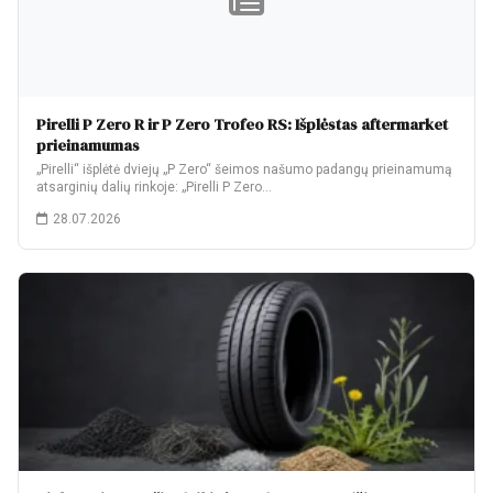
Pirelli P Zero R ir P Zero Trofeo RS: Išplėstas aftermarket
prieinamumas
„Pirelli“ išplėtė dviejų „P Zero“ šeimos našumo padangų prieinamumą
atsarginių dalių rinkoje: „Pirelli P Zero…
28.07.2026