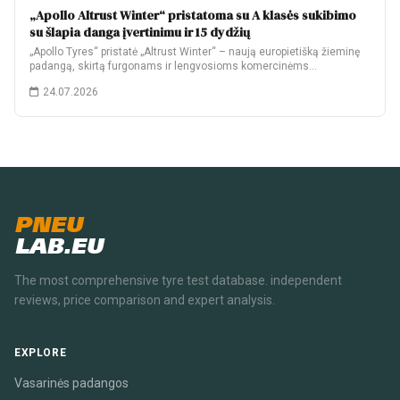
„Apollo Altrust Winter“ pristatoma su A klasės sukibimo
su šlapia danga įvertinimu ir 15 dydžių
„Apollo Tyres“ pristatė „Altrust Winter“ – naują europietišką žieminę
padangą, skirtą furgonams ir lengvosioms komercinėms…
24.07.2026
PNEU
LAB.EU
The most comprehensive tyre test database. independent
reviews, price comparison and expert analysis.
EXPLORE
Vasarinės padangos