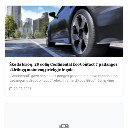
Škoda Elroq: 20 colių Continental EcoContact 7 padangos
skirtingų matmenų priekyje ir gale
„Continental“ gavo originalios įrangos patvirtinimą savo vasariniams
padangoms „EcoContact 7“ elektriniame „Škoda Elroq“. Gamyklinėje
komplektacijoje…
29.07.2026