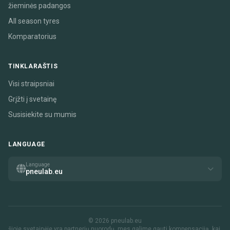
žieminės padangos
All season tyres
Komparatorius
TINKLARAŠTIS
Visi straipsniai
Grįžti į svetainę
Susisiekite su mumis
LANGUAGE
Language
pneulab.eu
© 2026 pneulab.eu
šioje svetainėje yra partnerių nuorodų. mes galime gauti kompensaciją, kai