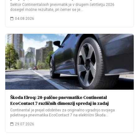
Sektor Continentalovih pnevmatik je v drugem četrtletju 2026
dosegel močne rezultate, pri čemer se je…
04.08.2026
Škoda Elroq: 20-palčne pnevmatike Continental
EcoContact 7 različnih dimenzij spredaj in zadaj
Continental je prejel odobritev za originalno vgradnjo svojega
poletnega pnevmatika EcoContact 7 na električni Škoda…
29.07.2026