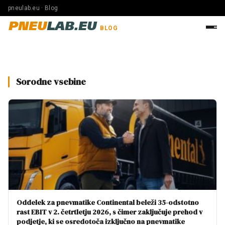
pneulab.eu · Blog
PNEU
LAB.EU
BLOG
Sorodne vsebine
Oddelek za pnevmatike Continental beleži 35-odstotno
rast EBIT v 2. četrtletju 2026, s čimer zaključuje prehod v
podjetje, ki se osredotoča izključno na pnevmatike