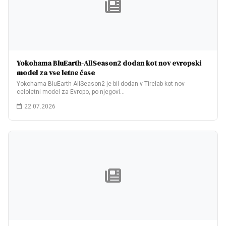
Yokohama BluEarth-AllSeason2 dodan kot nov evropski
model za vse letne čase
Yokohama BluEarth-AllSeason2 je bil dodan v Tirelab kot nov
celoletni model za Evropo, po njegovi…
22.07.2026