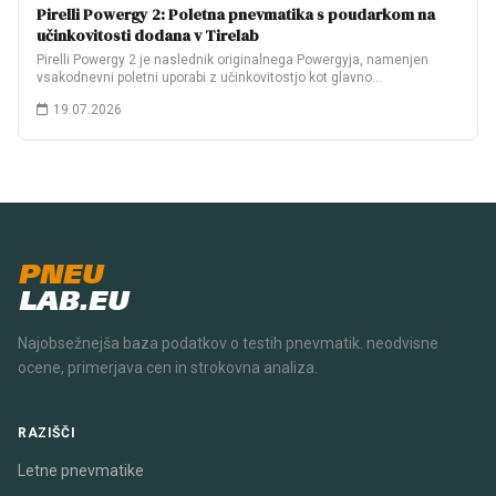
Pirelli Powergy 2: Poletna pnevmatika s poudarkom na
učinkovitosti dodana v Tirelab
Pirelli Powergy 2 je naslednik originalnega Powergyja, namenjen
vsakodnevni poletni uporabi z učinkovitostjo kot glavno…
19.07.2026
PNEU
LAB.EU
Najobsežnejša baza podatkov o testih pnevmatik. neodvisne
ocene, primerjava cen in strokovna analiza.
RAZIŠČI
Letne pnevmatike