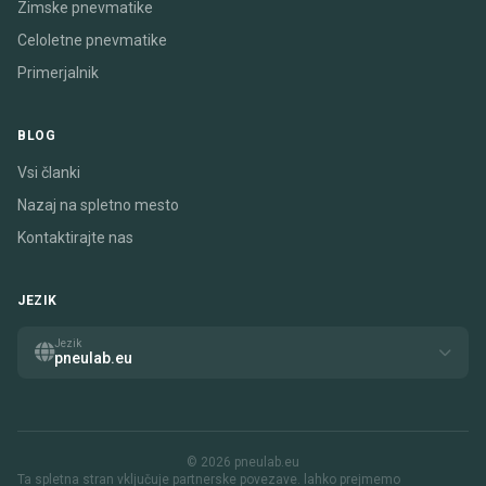
Zimske pnevmatike
Celoletne pnevmatike
Primerjalnik
BLOG
Vsi članki
Nazaj na spletno mesto
Kontaktirajte nas
JEZIK
Jezik
pneulab.eu
© 2026 pneulab.eu
Ta spletna stran vključuje partnerske povezave. lahko prejmemo