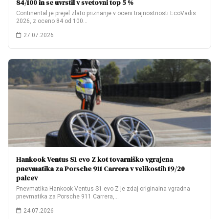
84/100 in se uvrstil v svetovni top 5 %
Continental je prejel zlato priznanje v oceni trajnostnosti EcoVadis
2026, z oceno 84 od 100…
27.07.2026
Hankook Ventus S1 evo Z kot tovarniško vgrajena
pnevmatika za Porsche 911 Carrera v velikostih 19/20
palcev
Pnevmatika Hankook Ventus S1 evo Z je zdaj originalna vgradna
pnevmatika za Porsche 911 Carrera,…
24.07.2026