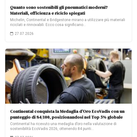
Quanto sono sostenibili gli pneumatici moderni?
Materiali, efficienza e riciclo spiegati
Michelin, Continental e Bridgestone mirano a utilizzare più materiali
riciclati e rinnovabili. Ecco cosa significano…
27.07.2026
Continental conquista la Medaglia d’Oro EcoVadis con un
punteggio di 84/100, posizionandosi nel Top 5% globale
Continental ha ricevuto una medaglia d’oro nella valutazione di
sostenibilità EcoVadis 2026, ottenendo 84 punti…