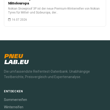
Mitteleuropa
Nokian Snowproof 3P ist der neue Premium-Winterreifen von Nokian
Tyres für Mittel- und Südeuropa, der…
16.07.2026
PNEU
LAB.EU
Die umfassendste Reifentest-Datenbank. Unabhängige
Testberichte, Preisvergleich und Expertenanalyse.
ENTDECKEN
Sommerreifen
Winterreifen