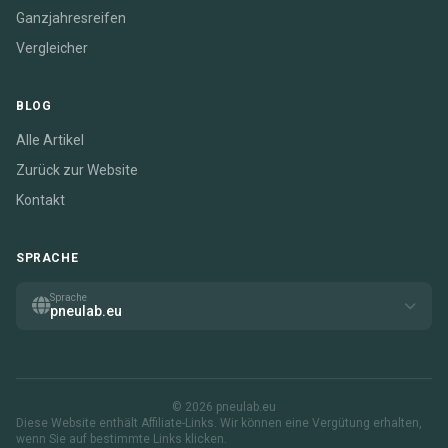
Ganzjahresreifen
Vergleicher
BLOG
Alle Artikel
Zurück zur Website
Kontakt
SPRACHE
Sprache
pneulab.eu
© 2026 pneulab.eu
Diese Website enthält Affiliate-Links. Wir können eine Vergütung erhalten,
wenn Sie auf bestimmte Links klicken.