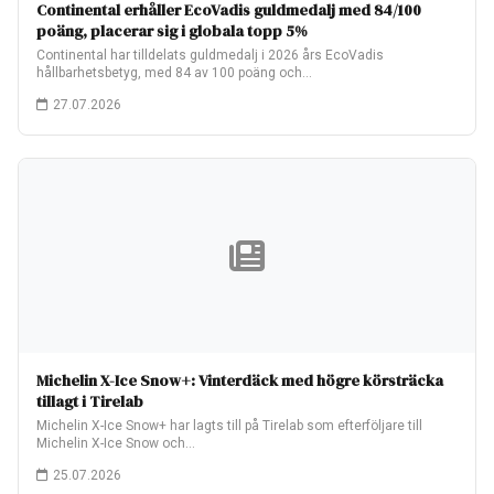
Continental erhåller EcoVadis guldmedalj med 84/100
poäng, placerar sig i globala topp 5%
Continental har tilldelats guldmedalj i 2026 års EcoVadis
hållbarhetsbetyg, med 84 av 100 poäng och…
27.07.2026
Michelin X-Ice Snow+: Vinterdäck med högre körsträcka
tillagt i Tirelab
Michelin X-Ice Snow+ har lagts till på Tirelab som efterföljare till
Michelin X-Ice Snow och…
25.07.2026