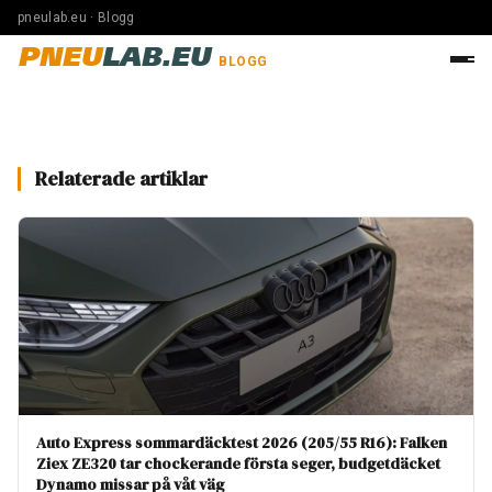
pneulab.eu · Blogg
PNEU
LAB.EU
BLOGG
Relaterade artiklar
Auto Express sommardäcktest 2026 (205/55 R16): Falken
Ziex ZE320 tar chockerande första seger, budgetdäcket
Dynamo missar på våt väg