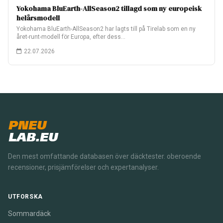
Yokohama BluEarth-AllSeason2 tillagd som ny europeisk
helårsmodell
Yokohama BluEarth-AllSeason2 har lagts till på Tirelab som en ny
året-runt-modell för Europa, efter dess…
22.07.2026
PNEU
LAB.EU
Den mest omfattande databasen över däcktester. oberoende
recensioner, prisjämförelser och expertanalyser.
UTFORSKA
Sommardäck