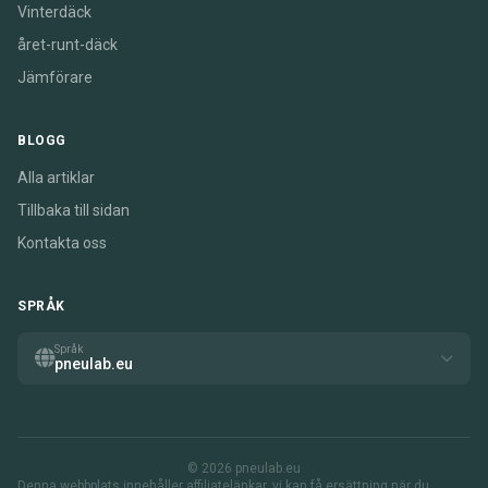
Vinterdäck
året-runt-däck
Jämförare
BLOGG
Alla artiklar
Tillbaka till sidan
Kontakta oss
SPRÅK
Språk
pneulab.eu
© 2026 pneulab.eu
Denna webbplats innehåller affiliatelänkar. vi kan få ersättning när du