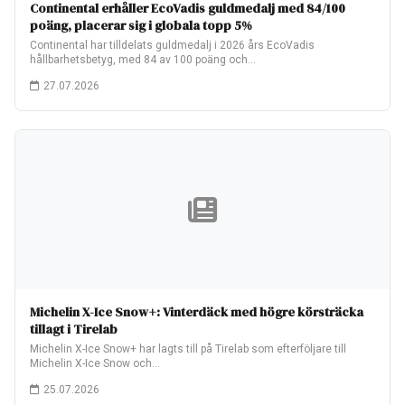
Continental erhåller EcoVadis guldmedalj med 84/100
poäng, placerar sig i globala topp 5%
Continental har tilldelats guldmedalj i 2026 års EcoVadis
hållbarhetsbetyg, med 84 av 100 poäng och…
27.07.2026
Michelin X-Ice Snow+: Vinterdäck med högre körsträcka
tillagt i Tirelab
Michelin X-Ice Snow+ har lagts till på Tirelab som efterföljare till
Michelin X-Ice Snow och…
25.07.2026