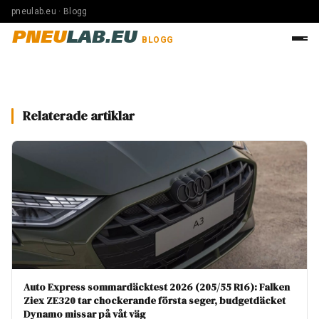
pneulab.eu · Blogg
PNEU
LAB.EU
BLOGG
Relaterade artiklar
Auto Express sommardäcktest 2026 (205/55 R16): Falken
Ziex ZE320 tar chockerande första seger, budgetdäcket
Dynamo missar på våt väg