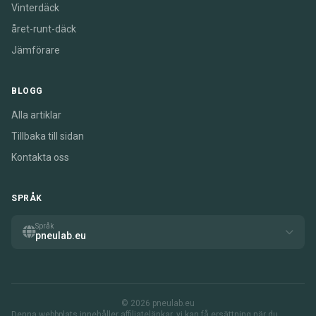
Vinterdäck
året-runt-däck
Jämförare
BLOGG
Alla artiklar
Tillbaka till sidan
Kontakta oss
SPRÅK
Språk
pneulab.eu
© 2026 pneulab.eu
Denna webbplats innehåller affiliatelänkar. vi kan få ersättning när du