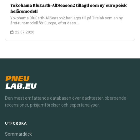
Yokohama BluEarth-AllSeason2 tillagd som ny europeisk
helårsmodell
Yokohama BluEarth-AllSeason2 har lagts till på Tirelab som en ny
året-runt-modell för Europa, efter dess…
22.07.2026
PNEU
LAB.EU
Den mest omfattande databasen över däcktester. oberoende
recensioner, prisjämförelser och expertanalyser.
UTFORSKA
Sommardäck