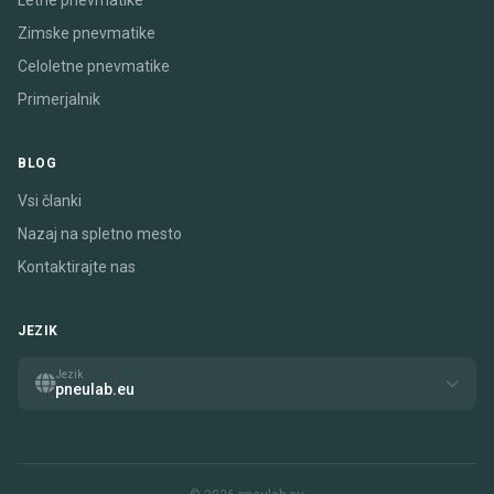
Letne pnevmatike
Zimske pnevmatike
Celoletne pnevmatike
Primerjalnik
BLOG
Vsi članki
Nazaj na spletno mesto
Kontaktirajte nas
JEZIK
Jezik
pneulab.eu