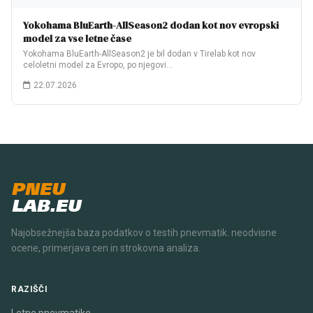
Yokohama BluEarth-AllSeason2 dodan kot nov evropski
model za vse letne čase
Yokohama BluEarth-AllSeason2 je bil dodan v Tirelab kot nov
celoletni model za Evropo, po njegovi…
22.07.2026
PNEU
LAB.EU
Najobsežnejša baza podatkov o testih pnevmatik. neodvisne
ocene, primerjava cen in strokovna analiza.
RAZIŠČI