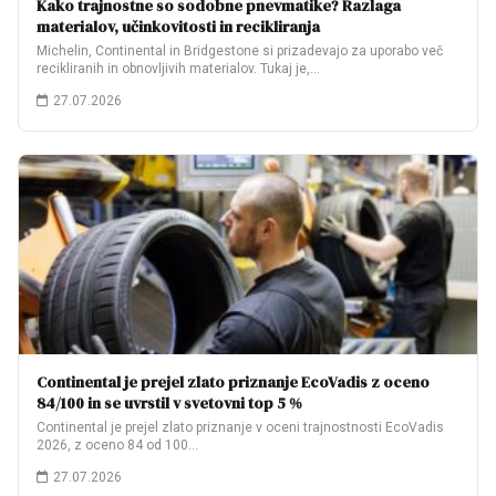
Kako trajnostne so sodobne pnevmatike? Razlaga
materialov, učinkovitosti in recikliranja
Michelin, Continental in Bridgestone si prizadevajo za uporabo več
recikliranih in obnovljivih materialov. Tukaj je,…
27.07.2026
Continental je prejel zlato priznanje EcoVadis z oceno
84/100 in se uvrstil v svetovni top 5 %
Continental je prejel zlato priznanje v oceni trajnostnosti EcoVadis
2026, z oceno 84 od 100…
27.07.2026