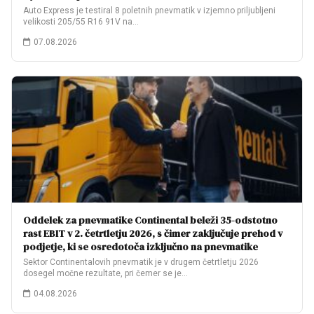
Auto Express je testiral 8 poletnih pnevmatik v izjemno priljubljeni
velikosti 205/55 R16 91V na…
07.08.2026
Oddelek za pnevmatike Continental beleži 35-odstotno
rast EBIT v 2. četrtletju 2026, s čimer zaključuje prehod v
podjetje, ki se osredotoča izključno na pnevmatike
Sektor Continentalovih pnevmatik je v drugem četrtletju 2026
dosegel močne rezultate, pri čemer se je…
04.08.2026