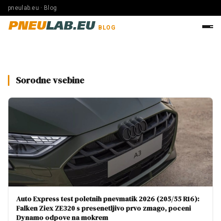
pneulab.eu · Blog
PNEU
LAB.EU
BLOG
Sorodne vsebine
Auto Express test poletnih pnevmatik 2026 (205/55 R16):
Falken Ziex ZE320 s presenetljivo prvo zmago, poceni
Dynamo odpove na mokrem