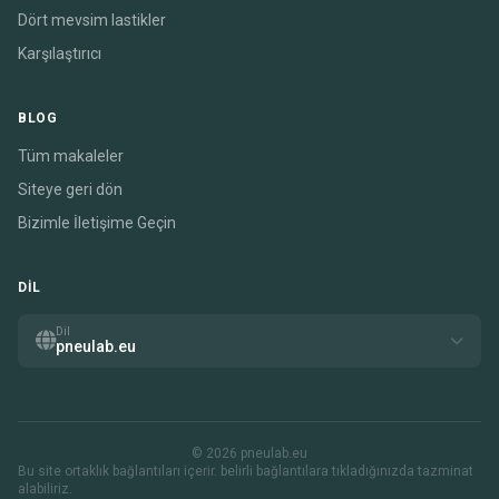
Dört mevsim lastikler
Karşılaştırıcı
BLOG
Tüm makaleler
Siteye geri dön
Bizimle İletişime Geçin
DIL
Dil
pneulab.eu
© 2026 pneulab.eu
Bu site ortaklık bağlantıları içerir. belirli bağlantılara tıkladığınızda tazminat
alabiliriz.