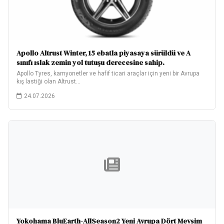
Apollo Altrust Winter, 15 ebatla piyasaya sürüldü ve A
sınıfı ıslak zemin yol tutuşu derecesine sahip.
Apollo Tyres, kamyonetler ve hafif ticari araçlar için yeni bir Avrupa
kış lastiği olan Altrust…
24.07.2026
Yokohama BluEarth-AllSeason2 Yeni Avrupa Dört Mevsim