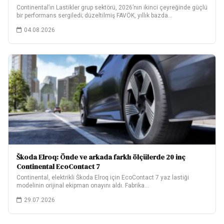
Continental’ın Lastikler grup sektörü, 2026’nın ikinci çeyreğinde güçlü
bir performans sergiledi; düzeltilmiş FAVÖK, yıllık bazda…
04.08.2026
Škoda Elroq: Önde ve arkada farklı ölçülerde 20 inç
Continental EcoContact 7
Continental, elektrikli Škoda Elroq için EcoContact 7 yaz lastiği
modelinin orijinal ekipman onayını aldı. Fabrika…
29.07.2026