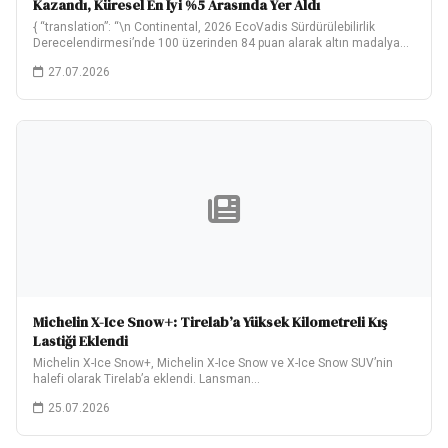
Kazandı, Küresel En İyi %5 Arasında Yer Aldı
{ “translation”: “\n Continental, 2026 EcoVadis Sürdürülebilirlik
Derecelendirmesi’nde 100 üzerinden 84 puan alarak altın madalya…
27.07.2026
Michelin X-Ice Snow+: Tirelab’a Yüksek Kilometreli Kış
Lastiği Eklendi
Michelin X-Ice Snow+, Michelin X-Ice Snow ve X-Ice Snow SUV’nin
halefi olarak Tirelab’a eklendi. Lansman…
25.07.2026