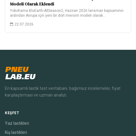
Modeli Olarak Eklendi
Yokohama BluEarth-AllSeason2, Haziran 2026 lansman kapsamının
ardından Avrupa için yeni bir dört mevsim modeli olarak…
22.07.2026
PNEU
LAB.EU
En kapsamlı lastik test veritabanı. bağımsız incelemeler, fiyat
karşılaştırması ve uzman analizi.
KEŞFET
Yaz lastikleri
Kış lastikleri