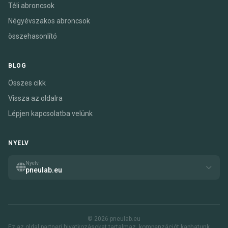
Téli abroncsok
Négyévszakos abroncsok
összehasonlító
BLOG
Összes cikk
Vissza az oldalra
Lépjen kapcsolatba velünk
NYELV
Nyelv
pneulab.eu
© 2026 pneulab.eu
Ez az oldal partneri hivatkozásokat tartalmaz. kompenzációt kaphatunk,