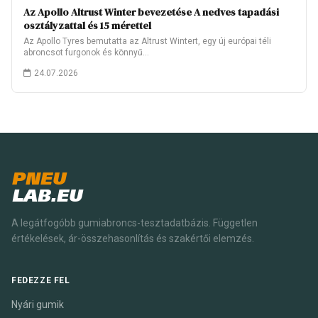
Az Apollo Altrust Winter bevezetése A nedves tapadási
osztályzattal és 15 mérettel
Az Apollo Tyres bemutatta az Altrust Wintert, egy új európai téli
abroncsot furgonok és könnyű…
24.07.2026
PNEU
LAB.EU
A legátfogóbb gumiabroncs-tesztadatbázis. Független
értékelések, ár-összehasonlítás és szakértői elemzés.
FEDEZZE FEL
Nyári gumik