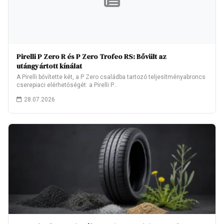
Pirelli P Zero R és P Zero Trofeo RS: Bővült az
utángyártott kínálat
A Pirelli bővítette két, a P Zero családba tartozó teljesítményabroncs
cserepiaci elérhetőségét: a Pirelli P…
28.07.2026