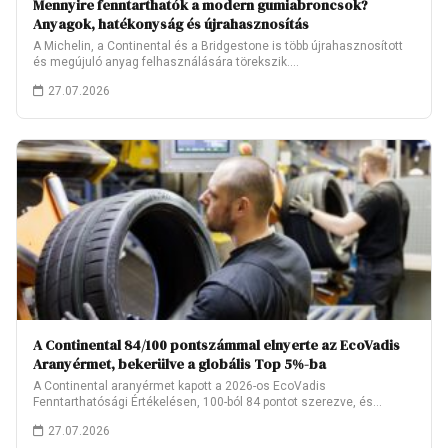
Mennyire fenntarthatók a modern gumiabroncsok?
Anyagok, hatékonyság és újrahasznosítás
A Michelin, a Continental és a Bridgestone is több újrahasznosított
és megújuló anyag felhasználására törekszik.…
27.07.2026
A Continental 84/100 pontszámmal elnyerte az EcoVadis
Aranyérmet, bekerülve a globális Top 5%-ba
A Continental aranyérmet kapott a 2026-os EcoVadis
Fenntarthatósági Értékelésen, 100-ból 84 pontot szerezve, és
ezzel…
27.07.2026