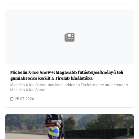
Michelin X-Ice Snow+: Magasabb futásteljesítményű téli
gumiabroncs került a Tirelab kínálatába
Michelin X-Ice Snow+ has been added to Tirelab as the successor to
Michelin X-Ice Snow…
25.07.2026