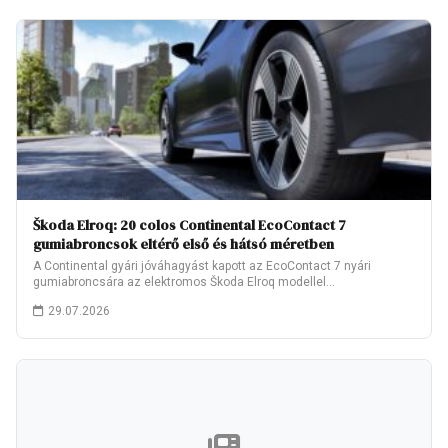
Škoda Elroq: 20 colos Continental EcoContact 7
gumiabroncsok eltérő első és hátsó méretben
A Continental gyári jóváhagyást kapott az EcoContact 7 nyári
gumiabroncsára az elektromos Škoda Elroq modellel…
29.07.2026