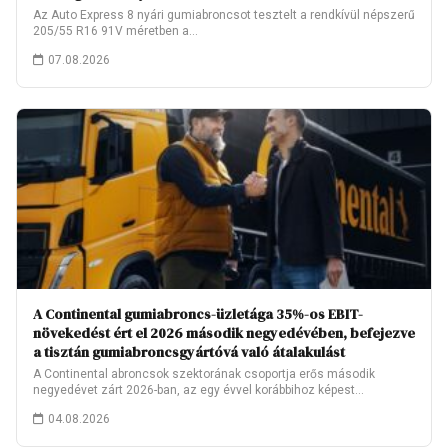
Az Auto Express 8 nyári gumiabroncsot tesztelt a rendkívül népszerű
205/55 R16 91V méretben a…
07.08.2026
A Continental gumiabroncs-üzletága 35%-os EBIT-
növekedést ért el 2026 második negyedévében, befejezve
a tisztán gumiabroncsgyártóvá való átalakulást
A Continental abroncsok szektorának csoportja erős második
negyedévet zárt 2026-ban, az egy évvel korábbihoz képest…
04.08.2026