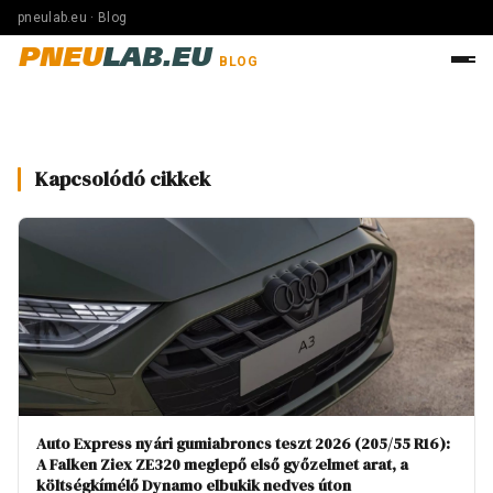
pneulab.eu · Blog
PNEU
LAB.EU
BLOG
Kapcsolódó cikkek
Auto Express nyári gumiabroncs teszt 2026 (205/55 R16):
A Falken Ziex ZE320 meglepő első győzelmet arat, a
költségkímélő Dynamo elbukik nedves úton