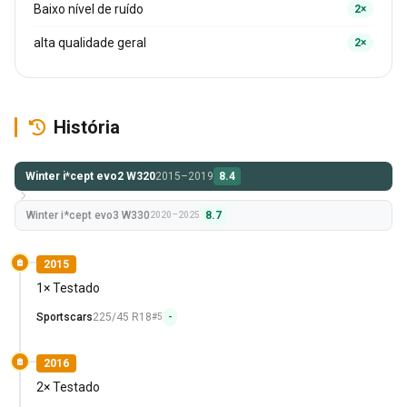
Baixo nível de ruído
2×
alta qualidade geral
2×
História
Winter i*cept evo2 W320
2015–2019
8.4
Winter i*cept evo3 W330
8.7
2020–2025
2015
1× Testado
Sportscars
225/45 R18
#5
-
2016
2× Testado