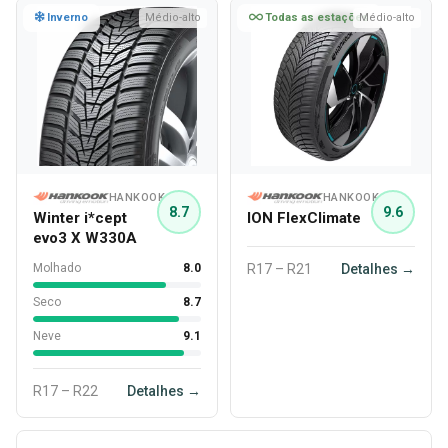
Inverno
Médio-alto
Todas as estações
Médio-alto
HANKOOK
HANKOOK
8.7
9.6
Winter i*cept
ION FlexClimate
evo3 X W330A
Molhado
8.0
R17 – R21
Detalhes →
Seco
8.7
Neve
9.1
R17 – R22
Detalhes →