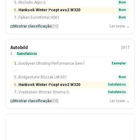
5.
Michelin Alpin 6
Bom
6.
Hankook Winter i*cept evo2 W320
Bom
7.
Falken EuroWinter HS01
Bom
Mostrar classificação
(11)
Ler teste →
Inverno
Autobild
2017
225/55 R17
6.
Satisfatório
#6 De 10 Pneus
1.
Goodyear UltraGrip Performance Gen-1
Exemplar
···
5.
Bridgestone Blizzak LM-001
Bom
6.
Hankook Winter i*cept evo2 W320
Satisfatório
7.
Vredestein Wintrac Xtreme S
Satisfatório
Mostrar classificação
(10)
Ler teste →