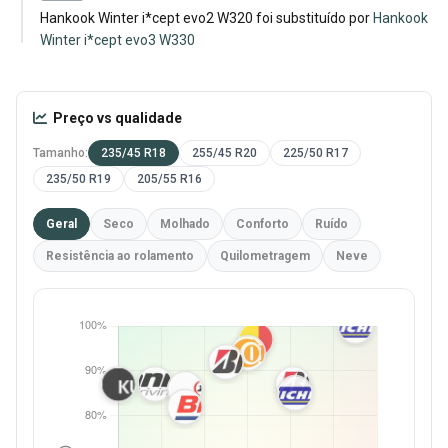
Hankook Winter i*cept evo2 W320 foi substituído por
Hankook
Winter i*cept evo3 W330
Preço vs qualidade
Tamanho:
235/45 R18
255/45 R20
225/50 R17
235/50 R19
205/55 R16
Geral
Seco
Molhado
Conforto
Ruído
Resistência ao rolamento
Quilometragem
Neve