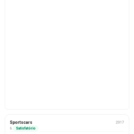
Inverno
Sportscars
2017
225/40 R18
6.
Satisfatório