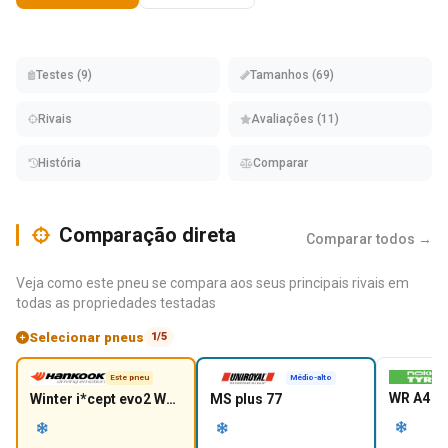
Testes (9)
Tamanhos (69)
Rivais
Avaliações (11)
História
Comparar
Comparação direta
Comparar todos →
Veja como este pneu se compara aos seus principais rivais em
todas as propriedades testadas
Selecionar pneus
1/5
Este pneu
Médio-alto
WR A4
Winter i*cept evo2 W320
MS plus 77