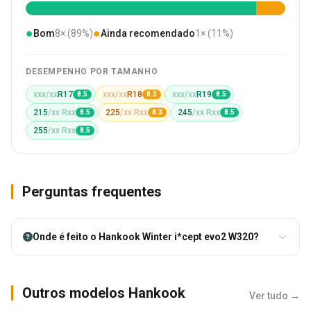
●
●
Bom
8× (89%)
Ainda recomendado
1× (11%)
DESEMPENHO POR TAMANHO
xxx/xx
R17
xxx/xx
R18
xxx/xx
R19
8.5
8.3
8.5
215
/xx Rxx
225
/xx Rxx
245
/xx Rxx
8.5
8.3
8.5
255
/xx Rxx
8.5
Perguntas frequentes
Onde é feito o Hankook Winter i*cept evo2 W320?
Outros modelos Hankook
Ver tudo →