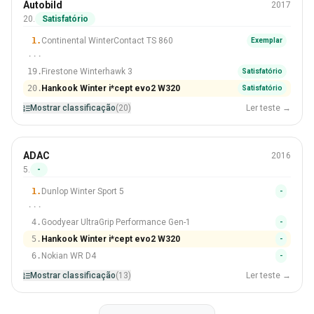
Inverno
Autobild
2017
225/50 R17
20.
Satisfatório
#20 De 20 Pneus
1.
Continental WinterContact TS 860
Exemplar
···
19.
Firestone Winterhawk 3
Satisfatório
20.
Hankook Winter i*cept evo2 W320
Satisfatório
Mostrar classificação
(20)
Ler teste →
Inverno
ADAC
2016
225/45 R17
5.
-
#5 De 13 Pneus
1.
Dunlop Winter Sport 5
-
···
4.
Goodyear UltraGrip Performance Gen-1
-
5.
Hankook Winter i*cept evo2 W320
-
6.
Nokian WR D4
-
Mostrar classificação
(13)
Ler teste →