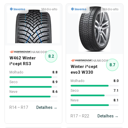
Inverno
Médio-alto
Inverno
Médio-alto
HANKOOK
8.2
W462 Winter
HANKOOK
i*cept RS3
8.7
Winter i*cept
evo3 W330
Molhado
8.8
Molhado
8.0
Seco
8.9
Seco
7.1
Neve
8.6
Neve
8.1
R14 – R17
Detalhes →
R17 – R22
Detalhes →