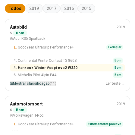
Todos
2019
2017
2016
2015
Inverno
Autobild
2019
255/35 R19
5.
Bom
Audi RS5 Sportback
#5 De 11 Pneus
1.
GoodYear UltraGrip Performance+
Exemplar
···
4.
Continental WinterContact TS 860S
Bom
5.
Hankook Winter i*cept evo2 W320
Bom
6.
Michelin Pilot Alpin PA4
Bom
Mostrar classificação
(11)
Ler teste →
Inverno
Automotorsport
2019
215/55 R17
6.
Bom
Volkswagen T-Roc
#6 De 11 Pneus
1.
GoodYear UltraGrip Performance+
Extremamente positivo
···