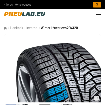
4 lojas · 0+ produtos
PNEU
LAB.EU
Hankook
inverno
Winter i*cept evo2 W320