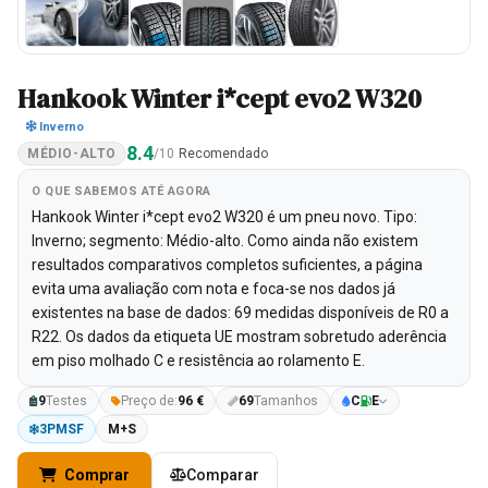
Hankook Winter i*cept evo2 W320
Inverno
8.4
MÉDIO-ALTO
/10
Recomendado
O QUE SABEMOS ATÉ AGORA
Hankook Winter i*cept evo2 W320 é um pneu novo. Tipo:
Inverno; segmento: Médio-alto. Como ainda não existem
resultados comparativos completos suficientes, a página
evita uma avaliação com nota e foca-se nos dados já
existentes na base de dados: 69 medidas disponíveis de R0 a
R22. Os dados da etiqueta UE mostram sobretudo aderência
em piso molhado C e resistência ao rolamento E.
9
Testes
Preço de:
96 €
69
Tamanhos
C
E
3PMSF
M+S
Comprar
Comparar