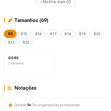
Mostrar mais (2)
Tamanhos (69)
R0
R15
R16
R17
R18
R19
R20
R21
R22
0/0 R0
2 Variantes
Notações
Testado
9×
Por organizações profissionais