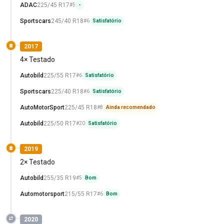
ADAC
225/45 R17
#5
-
Sportscars
245/40 R18
#6
Satisfatório
2017
4× Testado
Autobild
225/55 R17
#6
Satisfatório
Sportscars
225/40 R18
#6
Satisfatório
AutoMotorSport
225/45 R18
#8
Ainda recomendado
Autobild
225/50 R17
#20
Satisfatório
2019
2× Testado
Autobild
255/35 R19
#5
Bom
Automotorsport
215/55 R17
#6
Bom
2020