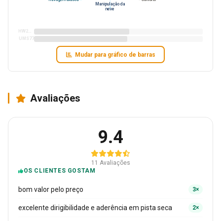
Manipulação da
neve
HW2W320
UMS77
Mudar para gráfico de barras
Avaliações
9.4
11 Avaliações
OS CLIENTES GOSTAM
bom valor pelo preço
3×
excelente dirigibilidade e aderência em pista seca
2×