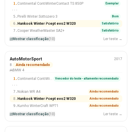
#6 De 10 Pneus
1.
Continental ContiWinterContact TS 850P
Exemplar
···
5.
Pirelli Winter Sottozero 3
Bom
6.
Hankook Winter i*cept evo2 W320
Satisfatório
7.
Cooper WeatherMaster SA2+
Satisfatório
Mostrar classificação
(10)
Ler teste →
Inverno
AutoMotorSport
2017
225/45 R18
8.
Ainda recomendado
BMW 4
#8 De 10 Pneus
1.
Continental ContiWinterContact TS 850P
Vencedor do teste - altamente recomendado
···
7.
Nokian WR A4
Ainda recomendado
8.
Hankook Winter i*cept evo2 W320
Ainda recomendado
9.
Kumho WinterCraft WP71
Ainda recomendado
Mostrar classificação
(10)
Ler teste →