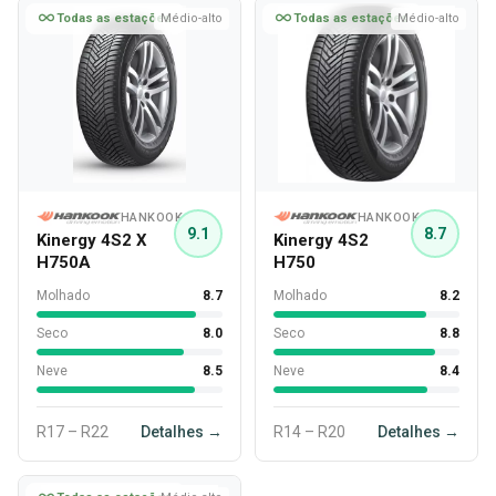
Todas as estações
Médio-alto
Todas as estações
Médio-alto
HANKOOK
HANKOOK
9.1
8.7
Kinergy 4S2 X
Kinergy 4S2
H750A
H750
Molhado
8.7
Molhado
8.2
Seco
8.0
Seco
8.8
Neve
8.5
Neve
8.4
R17 – R22
Detalhes →
R14 – R20
Detalhes →