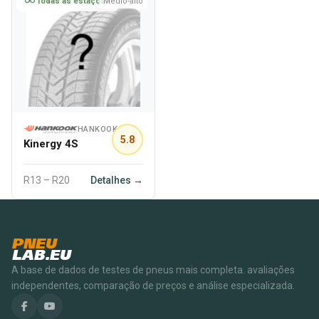
Todas as estações
Médio-alto
HANKOOK
5.8
Kinergy 4S
R13 – R20
Detalhes →
PNEU
LAB.EU
A base de dados de testes de pneus mais completa. avaliações
independentes, comparação de preços e análise especializada.